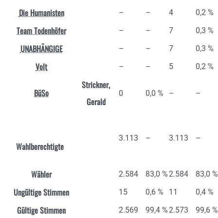
Die Humanisten
–
–
4
0,2 %
Team Todenhöfer
–
–
7
0,3 %
UNABHÄNGIGE
–
–
7
0,3 %
Volt
–
–
5
0,2 %
Strickner,
BüSo
0
0,0 %
–
–
Gerald
3.113
–
3.113
–
Wahlberechtigte
Wähler
2.584
83,0 %
2.584
83,0 %
Ungültige Stimmen
15
0,6 %
11
0,4 %
Gültige Stimmen
2.569
99,4 %
2.573
99,6 %