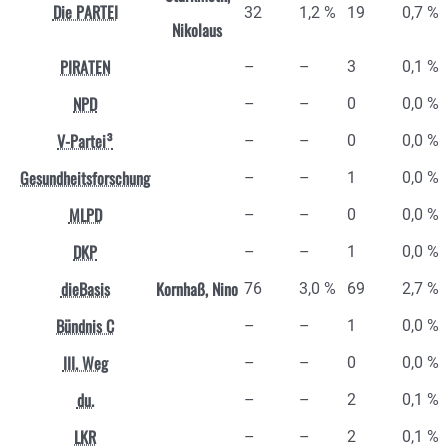
Die PARTEI
32
1,2 %
19
0,7 %
Nikolaus
PIRATEN
–
–
3
0,1 %
NPD
–
–
0
0,0 %
V-Partei³
–
–
0
0,0 %
Gesundheitsforschung
–
–
1
0,0 %
MLPD
–
–
0
0,0 %
DKP
–
–
1
0,0 %
dieBasis
Kornhaß, Nino
76
3,0 %
69
2,7 %
Bündnis C
–
–
1
0,0 %
III. Weg
–
–
0
0,0 %
du.
–
–
2
0,1 %
LKR
–
–
2
0,1 %