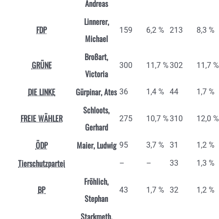
Andreas
Linnerer,
FDP
159
6,2 %
213
8,3 %
Michael
Broßart,
GRÜNE
300
11,7 %
302
11,7 %
Victoria
DIE LINKE
Gürpinar, Ates
36
1,4 %
44
1,7 %
Schloots,
FREIE WÄHLER
275
10,7 %
310
12,0 %
Gerhard
ÖDP
Maier, Ludwig
95
3,7 %
31
1,2 %
Tierschutzpartei
–
–
33
1,3 %
Fröhlich,
BP
43
1,7 %
32
1,2 %
Stephan
Starkmeth,