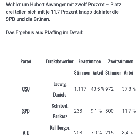
Wähler um Hubert Aiwanger mit zwölf Prozent – Platz
drei teilen sich mit je 11,7 Prozent knapp dahinter die
SPD und die Grünen.
Das Ergebnis aus Pfaffing im Detail:
Partei
Direktbewerber
Erststimmen
Zweitstimmen
Stimmen
Anteil
Stimmen
Anteil
Ludwig,
CSU
1.117
43,5 %
972
37,8 %
Daniela
Schaberl,
SPD
233
9,1 %
300
11,7 %
Pankraz
Kohlberger,
AfD
203
7,9 %
215
8,4 %