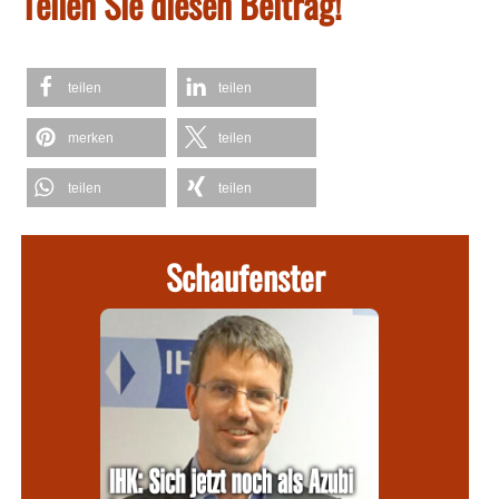
Teilen Sie diesen Beitrag!
teilen
teilen
merken
teilen
teilen
teilen
Schaufenster