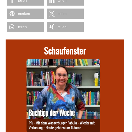
teilen
teilen
merken
teilen
teilen
teilen
Schaufenster