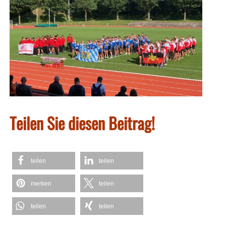
Teilen Sie diesen Beitrag!
teilen
teilen
merken
teilen
teilen
teilen