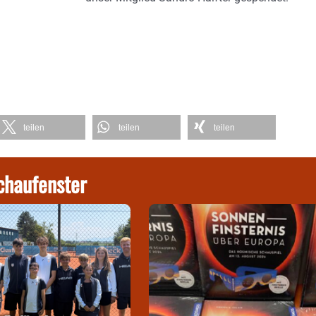
teilen
teilen
teilen
chaufenster