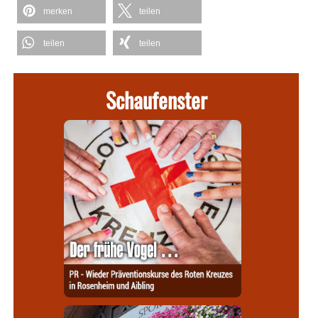
merken
teilen
teilen
teilen
Schaufenster