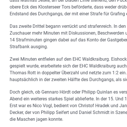
dass Mathias Jeske, an der blauen Linie stehend, den Puc
obere Eck des Klosterseer Tors beförderte, dass weder drüb
Endstand des Durchgangs, der mit einer Strafe für Grafing 
Das zweite Drittel begann verrückt und strafenreich. In de
Zuschauer mehr Minuten mit Diskussionen, Beschwerden un
14 Strafminuten gingen dabei auf das Konto der Gastgeber,
Strafbank ausging.
Zwei Minuten entfielen auf den EHC Waldkraiburg. Eishoc
gespielt wurde, erarbeitete sich der EHC Waldkraiburg auc
Thomas Rott in doppelter Überzahl und netzte zum 1:2 ein. 
hauptsächlich in der zweiten Hälfte des Durchgangs, als si
Doch gleich, ob Gennaro Hördt oder Philipp Quinlan es vers
Abend ein weiteres starkes Spiel ablieferte. In der 15. Un
Erst war es Nico Vogl, bedient von Christof Hradek und Ja
Decker, der von Philipp Seifert und Daniel Schmidt in Sze
die Maschen jagen konnte.