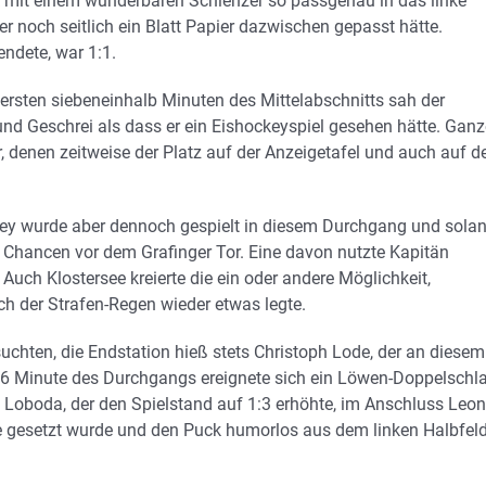
k mit einem wunderbaren Schlenzer so passgenau in das linke
er noch seitlich ein Blatt Papier dazwischen gepasst hätte.
endete, war 1:1.
n ersten siebeneinhalb Minuten des Mittelabschnitts sah der
d Geschrei als dass er ein Eishockeyspiel gesehen hätte. Ganz
 denen zeitweise der Platz auf der Anzeigetafel und auch auf d
key wurde aber dennoch gespielt in diesem Durchgang und sola
h Chancen vor dem Grafinger Tor. Eine davon nutzte Kapitän
Auch Klostersee kreierte die ein oder andere Möglichkeit,
ch der Strafen-Regen wieder etwas legte.
uchten, die Endstation hieß stets Christoph Lode, der an diesem
d 16 Minute des Durchgangs ereignete sich ein Löwen-Doppelschl
n Loboda, der den Spielstand auf 1:3 erhöhte, im Anschluss Leon
ne gesetzt wurde und den Puck humorlos aus dem linken Halbfeld