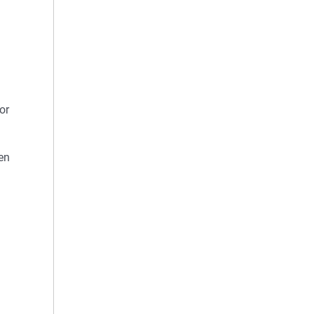
or
en