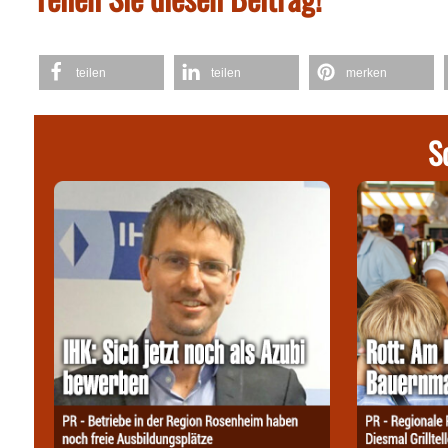
teilen
teilen
merken
S