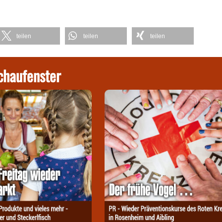
teilen
teilen
teilen
chaufenster