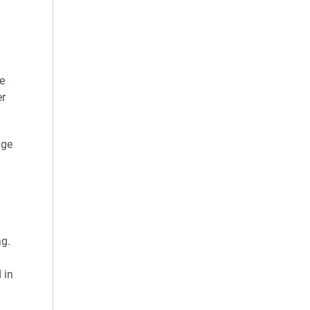
e
er
nge
ag.
 in