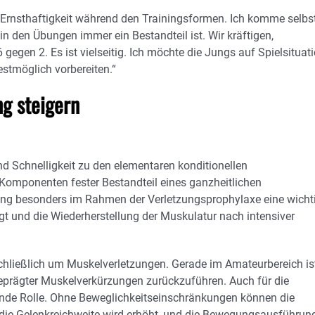
 Ernsthaftigkeit während den Trainingsformen. Ich komme selbs
in den Übungen immer ein Bestandteil ist. Wir kräftigen,
 gegen 2. Es ist vielseitig. Ich möchte die Jungs auf Spielsituat
tmöglich vorbereiten.“
ng steigern
d Schnelligkeit zu den elementaren konditionellen
Komponenten fester Bestandteil eines ganzheitlichen
aining besonders im Rahmen der Verletzungsprophylaxe eine wicht
gt und die Wiederherstellung der Muskulatur nach intensiver
schließlich um Muskelverletzungen. Gerade im Amateurbereich is
geprägter Muskelverkürzungen zurückzuführen. Auch für die
dende Rolle. Ohne Beweglichkeitseinschränkungen können die
die Gelenkreichweite wird erhöht, und die Bewegungsausführun