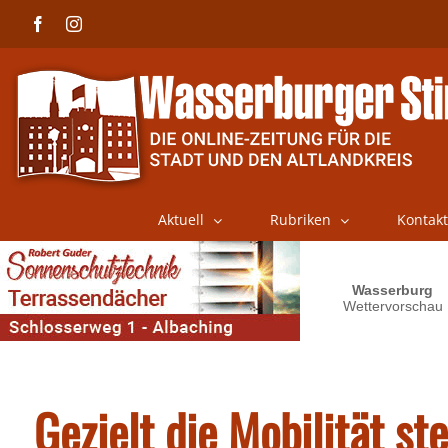
Skip
Facebook
Instagram
to
content
Aktuell
Rubriken
Kontakt
Gezielt die Mobilität st