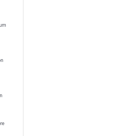
 um
on
en
re