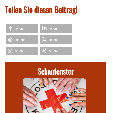
Teilen Sie diesen Beitrag!
teilen
teilen
merken
teilen
teilen
teilen
Schaufenster