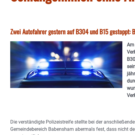
Zwei Autofahrer gestern auf B304 und B15 gestoppt: 
Am 
Ver
B30
sei
jäh
dur
wur
Ver
Die verständigte Polizeistreife stellte bei der anschließen
Gemeindebereich Babensham abermals fest, dass nicht der 