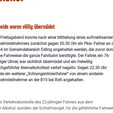
Beide waren völlig übermüdet
Freitagabend konnte nach einer Mitteilung eines aufmerksame
kehrsteilnehmers zunächst gegen 20.30 Uhr ein Pkw- Fahrer an 
4 im Gemeindebereich Edling angehalten werden, der zuvor dur
ne Fahrweise die ganze Fahrbahn benötigte. Der Fahrer, ein 76-
riger Ulmer, war sichtlich übermüdet und ein freiwillig
chgeführter Atemalkoholtest verlief negativ. Gegen 22.30 Uhr
de ein weiterer „Schlangenlinienfahrer“ von einem anderen
kehrsteilnehmer an der B15 bei Rott angehalten.
den Verkehrskontrolle des 22-jährigen Fahrers aus dem
Alkohol, sondern der Schlafmangel, für die gefährliche Fahrwe