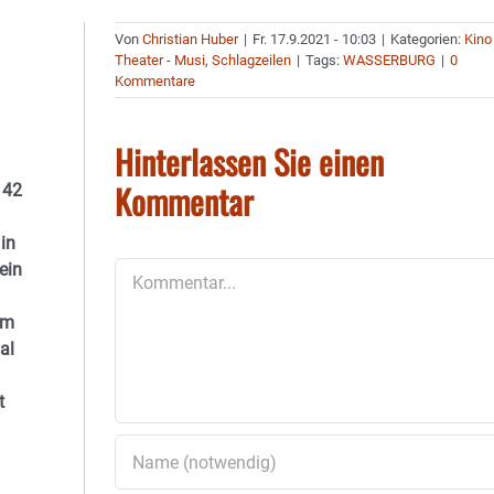
Von
Christian Huber
|
Fr. 17.9.2021 - 10:03
|
Kategorien:
Kino
Theater - Musi
,
Schlagzeilen
|
Tags:
WASSERBURG
|
0
Kommentare
Hinterlassen Sie einen
Kommentar
 42
in
ein
Kommentar
um
al
t