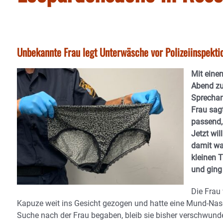
Unbekannte Frau legt Unterwäsche vor Polizeiinspekti
Mit einen
Abend zu
Sprechan
Frau sagt
passend, 
Jetzt wil
damit wa
kleinen 
und ging
Die Frau 
Kapuze weit ins Gesicht gezogen und hatte eine Mund-Na
Suche nach der Frau begaben, bleib sie bisher verschwunde