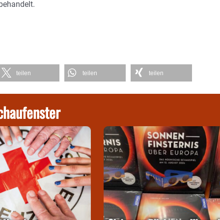
behandelt.
teilen
teilen
teilen
chaufenster