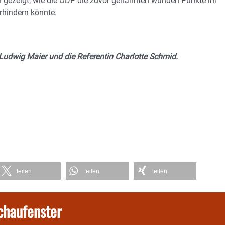
n gezeigt, wie die ÖDP die zuvor genannten wunden Punkte im
rhindern könnte.
udwig Maier und die Referentin Charlotte Schmid.
teilen
teilen
teilen
chaufenster