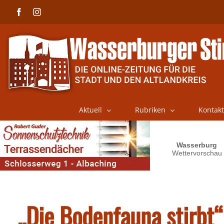
Skip
Facebook
Instagram
to
content
Aktuell
Rubriken
Kontakt
„Die Bodenfauna stirbt“