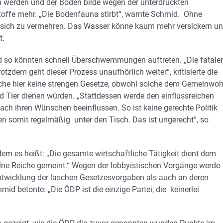
 werden und der Boden bilde wegen der unterdrückten
offe mehr. „Die Bodenfauna stirbt“, warnte Schmid. Ohne
re, sich zu vermehren. Das Wasser könne kaum mehr versickern u
t.
nd so könnten schnell Überschwemmungen auftreten. „Die fatale
zdem geht dieser Prozess unaufhörlich weiter“, kritisierte die
mache hier keine strengen Gesetze, obwohl solche dem Gemeinwoh
 Tier dienen würden. „Stattdessen werde den einflussreichen
ch ihren Wünschen beeinflussen. So ist keine gerechte Politik
en somit regelmäßig unter den Tisch. Das ist ungerecht“, so
dem es heißt: „Die gesamte wirtschaftliche Tätigkeit dient dem
elne Reiche gemeint.“ Wegen der lobbyistischen Vorgänge werde
twicklung der laschen Gesetzesvorgaben als auch an deren
id betonte: „Die ÖDP ist die einzige Partei, die keinerlei