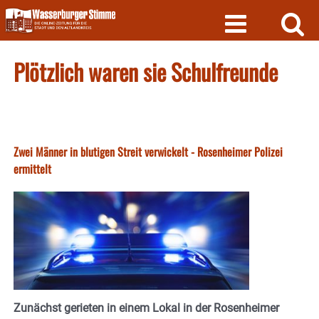
Skip
to
content
Plötzlich waren sie Schulfreunde
Zwei Männer in blutigen Streit verwickelt - Rosenheimer Polizei
ermittelt
Zunächst gerieten in einem Lokal in der Rosenheimer