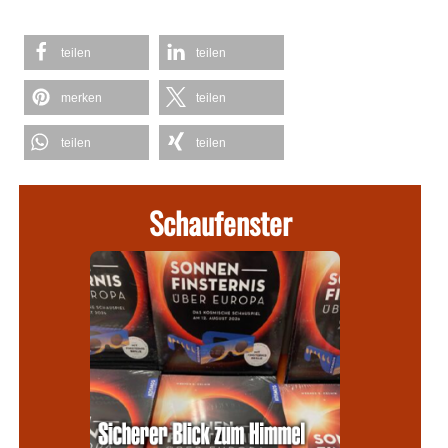
teilen
teilen
merken
teilen
teilen
teilen
Schaufenster