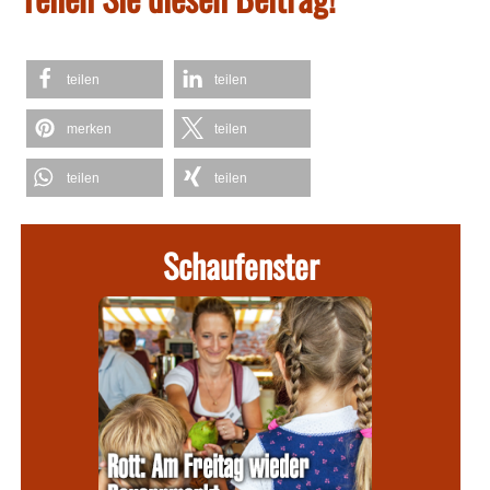
teilen
teilen
merken
teilen
teilen
teilen
Schaufenster