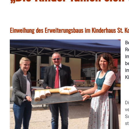
Einweihung des Erweiterungsbaus im Kinderhaus St. K
Be
R
i
b
i
K
D
v
S
s