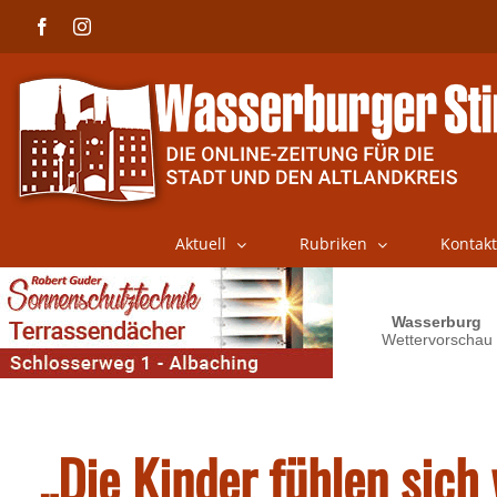
Skip
Facebook
Instagram
to
content
Aktuell
Rubriken
Kontakt
„Die Kinder fühlen sich