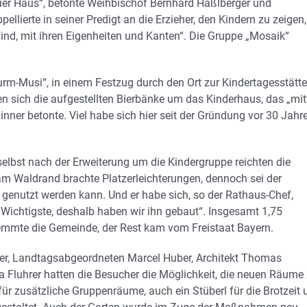
uer Haus“, betonte Weihbischof Bernhard Haßlberger und
pellierte in seiner Predigt an die Erzieher, den Kindern zu zeigen,
 sind, mit ihren Eigenheiten und Kanten“. Die Gruppe „Mosaik“
rm-Musi“, in einem Festzug durch den Ort zur Kindertagesstätte
ten sich die aufgestellten Bierbänke um das Kinderhaus, das „mit
inner betonte. Viel habe sich hier seit der Gründung vor 30 Jahr
selbst nach der Erweiterung um die Kindergruppe reichten die
m Waldrand brachte Platzerleichterungen, dennoch sei der
 genutzt werden kann. Und er habe sich, so der Rathaus-Chef,
 Wichtigste, deshalb haben wir ihn gebaut“. Insgesamt 1,75
temmte die Gemeinde, der Rest kam vom Freistaat Bayern.
r, Landtagsabgeordneten Marcel Huber, Architekt Thomas
Fluhrer hatten die Besucher die Möglichkeit, die neuen Räume
für zusätzliche Gruppenräume, auch ein Stüberl für die Brotzeit 