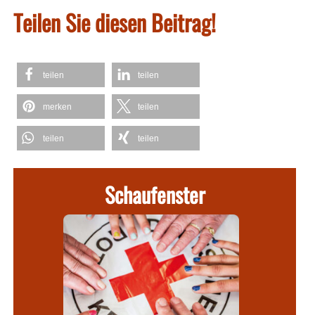
Teilen Sie diesen Beitrag!
teilen
teilen
merken
teilen
teilen
teilen
Schaufenster