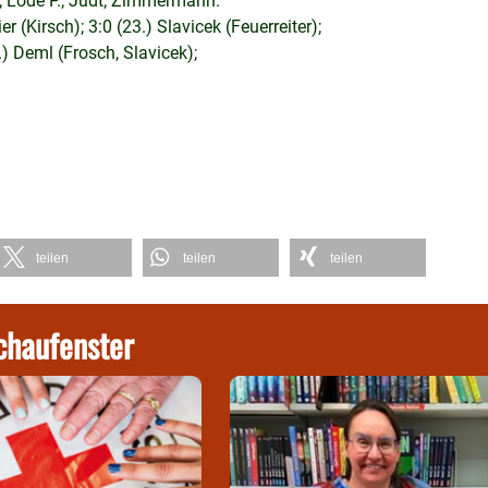
a; Lode P.; Judt; Zimmermann.
 (Kirsch); 3:0 (23.) Slavicek (Feuerreiter);
.) Deml (Frosch, Slavicek);
teilen
teilen
teilen
chaufenster