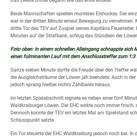
Das zweite Drittel begann wie das erste endete.
Beide Mannschaften spielten munteres Eishockey. Der einzi
war in der dritten Minute erneut Bewegung zu vernehmen. M
dritte Tor des TEV auf Zuspiel seines Kapitäns Feuerreiter
Minuten auf der Strafbank, schlug das Stündlein der Löwe
Foto oben: In einem schnellen Alleingang schnappte sich Mi
einen fulminanten Lauf mit dem Anschlusstreffer zum 1:3 
Ganze sieben Minute durfte die Freude über den Treffer w
die Ausgleichsträume der Löwen jäh beendete. Auch in der
jedoch sprang hierbei nichts Zählbares heraus.
Im letzten Spielabschnitt regnete es neben einer fünf Minut
Waldkraiburger Löwen. Der EHC wirkte noch immer frisch, s
Dennoch konnte der TEV ein letztes Mal am Spielstand schr
Schlusspunkt setzte
Ein Tor steuerte der EHC Waldkraiburg jedoch noch bei. In 