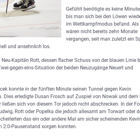
Gefühlt benötigte es keine Minute
bis man sich bei den Löwen wied
im Wettkampfmodus befand. Als
wären nicht bereits zehn Monate
vergangen, seit man zuletzt ein Sp
ell und ansehnlich los.
 Neu-Kapitän Rott, dessen flacher Schuss von der blauen Linie b
wei-gegen-eins-Situation der beiden Neuzugänge Neuert und
k konnte in der fünften Minute seinen Tunnel gegen Kevin
en. Dies erledigte Dusan Frosch auf Zuspiel von Nowak und dem 
 ließen sich von diesem Tor jedoch nicht abschrecken. In der Fo
udwig, Rott oder Popelka die jedoch allesamt am Torwart oder d
scheiterten das ein oder andere Mal am sicher scheinenden Kevi
den 2:0-Pausenstand sorgen konnten.