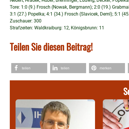
Neuert; Hradek; Huber; Brenninger; Ludwig; Decker; Popelk
Tore: 1:0 (9.) Frosch (Nowak, Bergmann); 2:0 (19.) Grabmaier
3:1 (27.) Popelka; 4:1 (34.) Frosch (Slavicek, Deml); 5:1 (45
Zuschauer: 300
Strafzeiten: Waldkraiburg: 12, Königsbrunn: 11
Teilen Sie diesen Beitrag!
teilen
teilen
merken
S