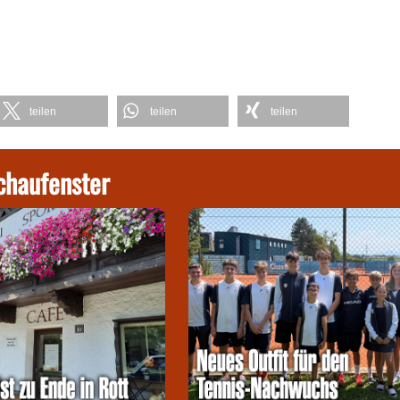
teilen
teilen
teilen
chaufenster