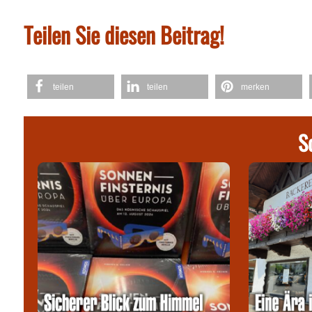
Teilen Sie diesen Beitrag!
teilen
teilen
merken
S