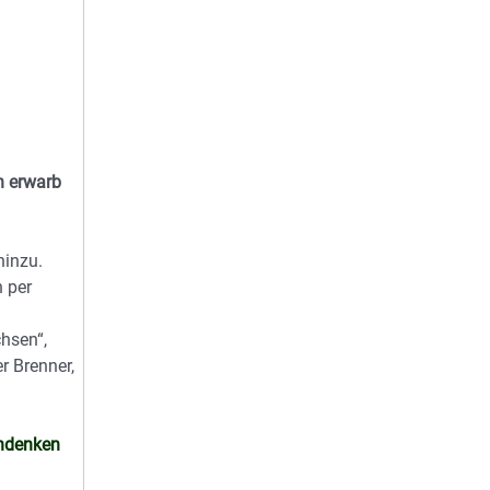
n erwarb
inzu.
n per
chsen“,
r Brenner,
Andenken