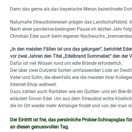
Denn das gerne als das bayerische Meran bezeichnete Dor
Naturnahe Streuobstwiesen prägen das Landschaftsbild. Im 
Nach einer pandemie-bedingten Pause im letzten Jahr folgt 
Christian Eder auch beim eigenen Nachwuchs „brennendes“
„In den meisten Fällen ist uns das gelungen“, berichtet E
vor zwei Jahren den Titel „Edelbrand Sommelier,“ den der V
Dafür ist viel Wissen rund um edle Brände erforderlich.
Der über zwei Dutzend Sorten umfassenden Liste an Destill
Vater und Sohn, die ebenfalls wie die meisten ihrer Kollege
Internet-Shop weltweit.
Dazu zählen auch Raritäten wie ein Quitten- und ein Bier-B
erläutert Simon Eder. Um aus dem Streuobst echte Köstlichk
die im Ort wieder mehr Anhänger findet und von der man 
Der Eintritt ist frei, das persönliche Probier-Schnapsglas 
an diesen genussvollen Tag.