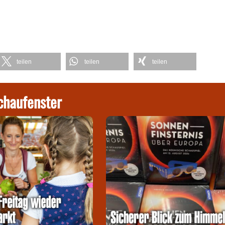
teilen
teilen
teilen
chaufenster