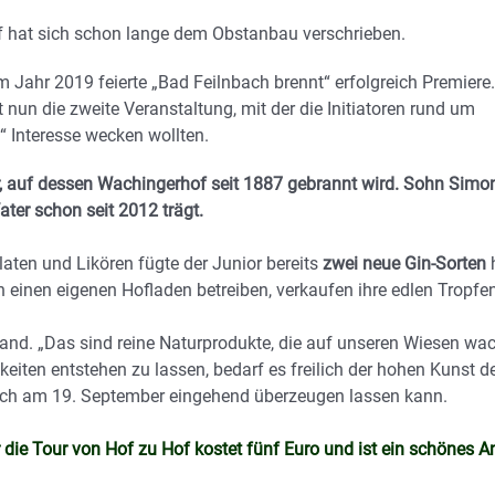
f hat sich schon lange dem Obstanbau verschrieben.
Jahr 2019 feierte „Bad Feilnbach brennt“ erfolgreich Premiere.
nun die zweite Veranstaltung, mit der die Initiatoren rund um
 Interesse wecken wollten.
der, auf dessen Wachingerhof seit 1887 gebrannt wird. Sohn Simo
ater schon seit 2012 trägt.
aten und Likören fügte der Junior bereits
zwei neue Gin-Sorten
h
n einen eigenen Hofladen betreiben, verkaufen ihre edlen Tropfe
rand. „Das sind reine Naturprodukte, die auf unseren Wiesen wa
eiten entstehen zu lassen, bedarf es freilich der hohen Kunst de
sich am 19. September eingehend überzeugen lassen kann.
für die Tour von Hof zu Hof kostet fünf Euro und ist ein schönes 