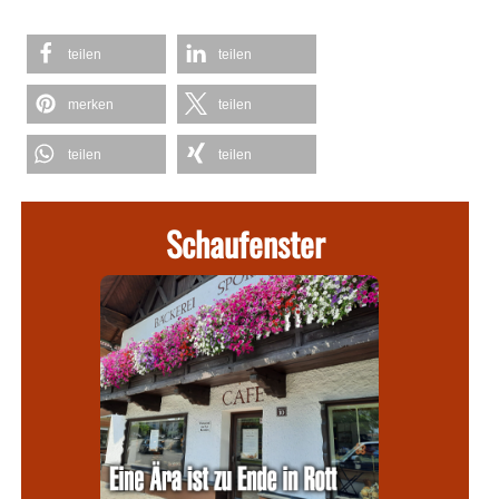
teilen
teilen
merken
teilen
teilen
teilen
Schaufenster