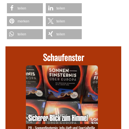
teilen
teilen
merken
teilen
teilen
teilen
Schaufenster