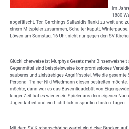
Im Jahre
1880 Wa
abgefälscht, Tor. Garchings Sallasidis flankt zu weit und zu
einem Mitspieler zusammen, Schulter kaputt, Winterpause. D
Löwen am Samstag, 16 Uhr, nicht nur gegen den SV Kirch
Glücklicherweise ist Murphys Gesetz mehr Binsenweisheit
Gegenmittel sind beispielsweise kompromissloses Verteidi
sauberes und zielstrebiges Angriffsspiel. Wie die gesamte 
Personal Trainer Niki Wiedmann diesen bestreiten möchte
möchte, dann war es das Bayernligadebüt von Eigengewächs
langer Zeit hat es wieder ein Spieler aus dem eigenen Nach
Jugendarbeit und ein Lichtblick in sportlich tristen Tagen.
Mit dem SV Kirchanschöring wartet ein dicker Brocken auf 