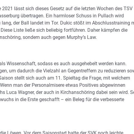
 2021 lässt sich dieses Gesetz auf die letzten Wochen des TSV
sserburg übertragen. Ein harmloser Schuss in Pullach wird
 lang, der Ball landet im Tor. Dukic stößt im Abschlusstraining 
iese Liste ließe sich beliebig fortführen. Daher kämpfen die
anschöring, sondern auch gegen Murphy’s Law.
 als Wissenschaft, sodass es auch ausgehebelt werden kann.
gen, um dadurch die Vielzahl an Gegentreffern zu reduzieren so
Saison stellt sich auch am 11. Spieltag die Frage, mit welchem
. Wenn man der Personalmisere etwas Positives abgewinnen
 Luca Wagner, der auch in Kirchanschöring dabei sein wird. Se
wuchs in die Erste geschafft – ein Beleg für die verbesserte
die Löwen. Vor dem Saisonstart hatte der SVK noch leichte