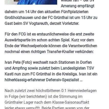
wieder ran – der SV
Amerang empfängt
daheim um 14 Uhr den aktuellen Fünftplatzierten
Großholzhausen und der FC Grünthal ist um 15 Uhr zu
Gast beim SV Vogtareuth, derzeit Vorletzter.
Für den FCG ist es erstaunlicherweise die erst zweite
Auswärtspartie im schon achten Spiel. Kurz vor dem
Ende der Wechselperiode können die Verantwortlichen
nochmal einen richtigen Transfer-Knaller verkünden:
Ivan Pete (Foto) wechselt nach Stationen in Dorfen
und Ampfing sowie zuletzt beim Landesligisten TSV
Kastl nun zum FC Grünthal in die Kreisliga. Ivan ist ein
höherklassig-erfahrener Defensiv-Spezialist …
Nach zuletzt zwei höchstbitteren 0:1 Heimniederlagen
in Folge (wir berichteten) ist die Stimmung im
Grünthaler Lager nach dem Klasse-Saisonauftakt
leider etwas verpufft. Beide Partien waren von der