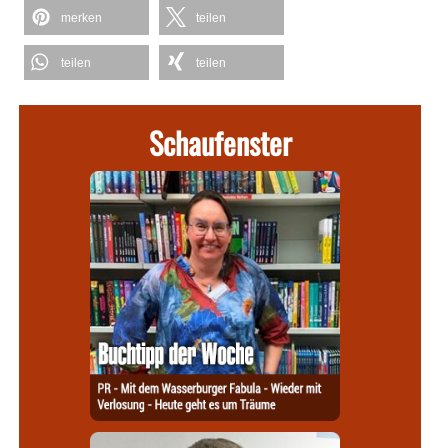
merken
teilen
teilen
teilen
Schaufenster