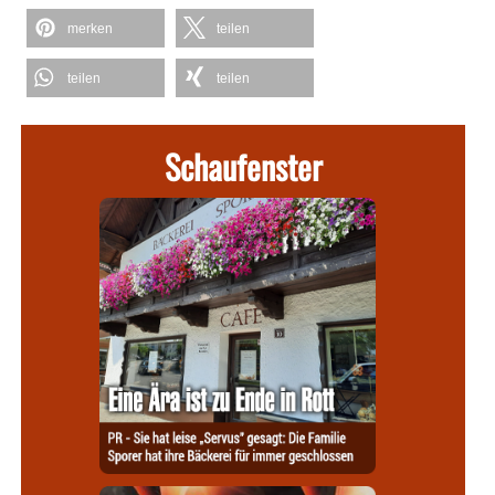
merken
teilen
teilen
teilen
Schaufenster