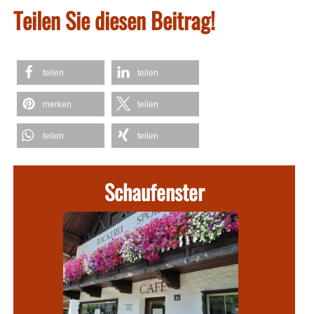
Teilen Sie diesen Beitrag!
teilen
teilen
merken
teilen
teilen
teilen
Schaufenster