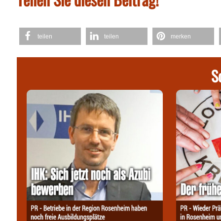
teilen
teilen
merken
S