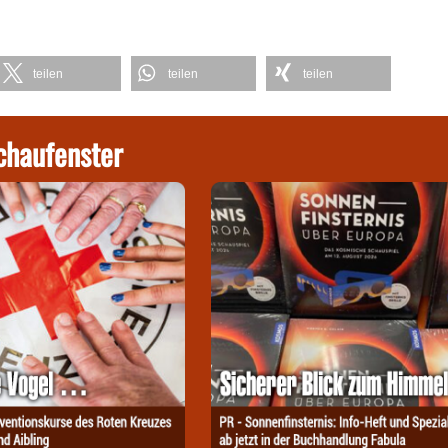
teilen
teilen
teilen
chaufenster