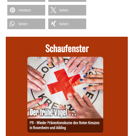
merken
teilen
teilen
teilen
Schaufenster