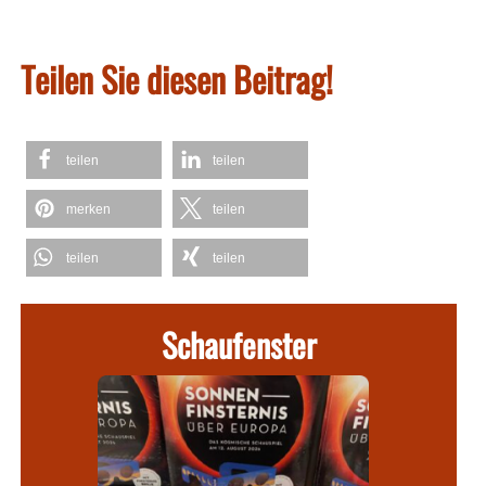
Teilen Sie diesen Beitrag!
teilen
teilen
merken
teilen
teilen
teilen
Schaufenster