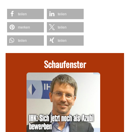
teilen
teilen
merken
teilen
teilen
teilen
Schaufenster