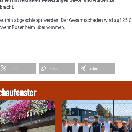
 kamen mit leichteren Verletzungen davon und wurden zur
bracht.
raufhin abgeschleppt werden. Der Gesamtschaden wird auf 25.
uerwehr Rosenheim übernommen.
teilen
teilen
teilen
chaufenster