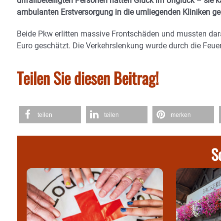
unfallbeteiligten Personen hatten Glück im Unglück – sie
ambulanten Erstversorgung in die umliegenden Kliniken ge
Beide Pkw erlitten massive Frontschäden und mussten da
Euro geschätzt. Die Verkehrslenkung wurde durch die Fe
Teilen Sie diesen Beitrag!
teilen
teilen
merken
S