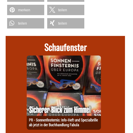
merken
teilen
teilen
teilen
Schaufenster