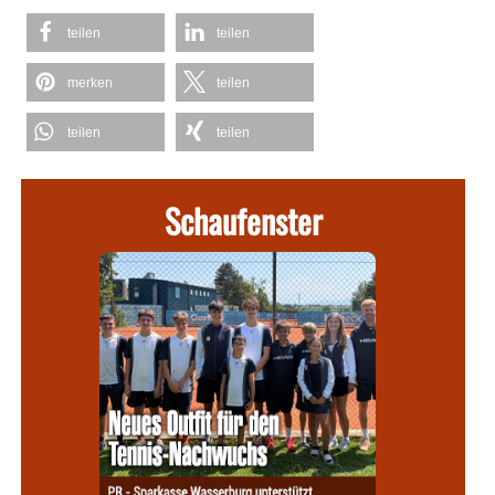
teilen
teilen
merken
teilen
teilen
teilen
Schaufenster