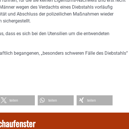
 führten, für die sie keinen Eigentums-Nachweis und erst recht
 Männer wegen des Verdachts eines Diebstahls vorläufig
tität und Abschluss der polizeilichen Maßnahmen wieder
sichergestellt.
us, dass es sich bei den Utensilien um die entwendeten
tlich begangenen, „besonders schweren Fälle des Diebstahls“
teilen
teilen
teilen
chaufenster