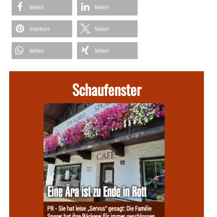
teilen
teilen
merken
teilen
teilen
teilen
Schaufenster