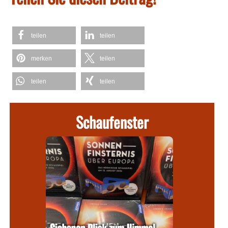
teilen
teilen
merken
teilen
teilen
teilen
Schaufenster