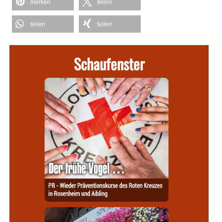
merken
teilen
teilen
teilen
Schaufenster