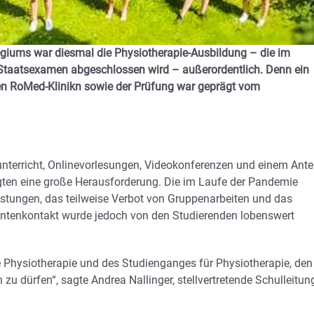
egiums war diesmal die Physiotherapie-Ausbildung – die im
taatsexamen abgeschlossen wird – außerordentlich. Denn ein
 den RoMed-Klinikn sowie der Prüfung war geprägt vom
terricht, Onlinevorlesungen, Videokonferenzen und einem Antei
ligten eine große Herausforderung. Die im Laufe der Pandemie
estungen, das teilweise Verbot von Gruppenarbeiten und das
ientenkontakt wurde jedoch von den Studierenden lobenswert
 Physiotherapie und des Studienganges für Physiotherapie, den
u dürfen“, sagte Andrea Nallinger, stellvertretende Schulleitun