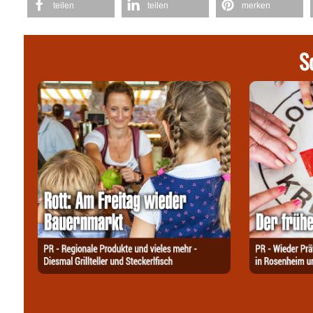
teilen
teilen
merken
S