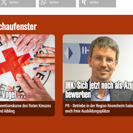
teilen
teilen
teilen
chaufenster