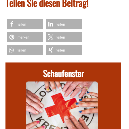
Teilen Sie diesen Beitrag!
teilen
teilen
merken
teilen
teilen
teilen
Schaufenster