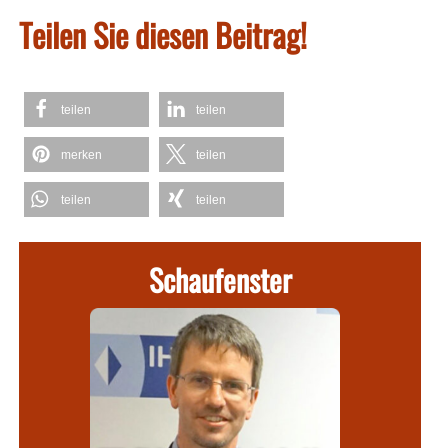
Teilen Sie diesen Beitrag!
teilen
teilen
merken
teilen
teilen
teilen
Schaufenster