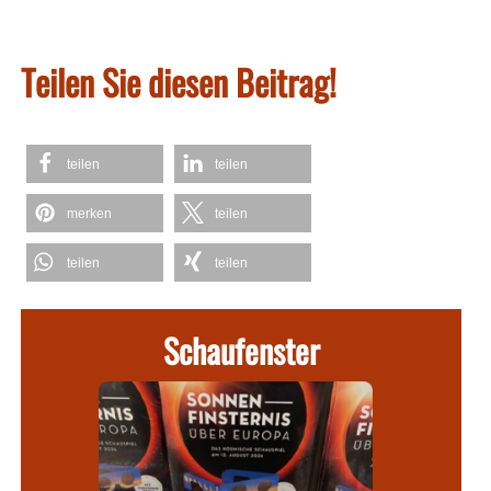
Teilen Sie diesen Beitrag!
teilen
teilen
merken
teilen
teilen
teilen
Schaufenster