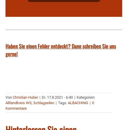
Haben Sie einen Fehler entdeckt? Dann schreiben Sie uns
gerne!
Von
Christian Huber
|
Di. 17.8.2021 - 6:40
|
Kategorien:
Altlandkreis WS
,
Schlagzeilen
|
Tags:
ALBACHING
|
0
Kommentare
Hinterlassen Sie einen