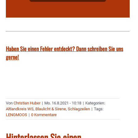
Haben Sie einen Fehler entdeckt? Dann schreiben Sie uns
gerne!
Von
Christian Huber
|
Mo. 16.8.2021 - 10:18
|
Kategorien:
Altlandkreis WS
,
Blaulicht & Sirene
,
Schlagzeilen
|
Tags:
LENGMOOS
|
0 Kommentare
Hinterlassen Sie einen