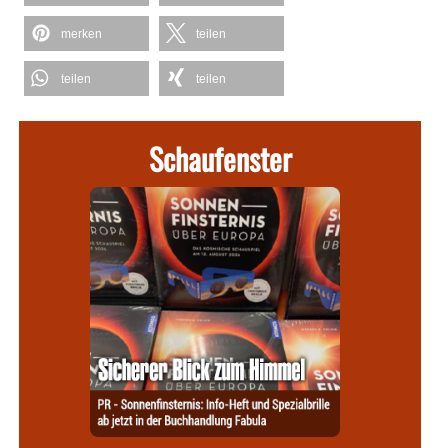
merken
teilen
teilen
teilen
Schaufenster