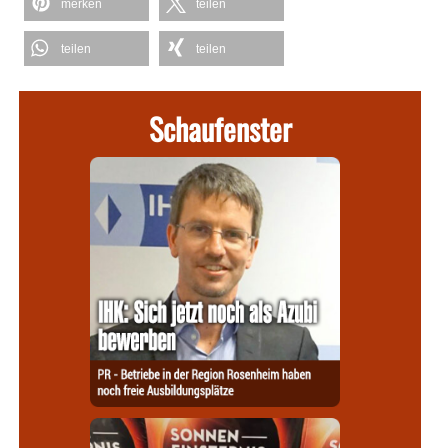
merken
teilen
teilen
teilen
Schaufenster