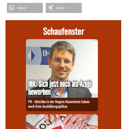
teilen
teilen
Schaufenster