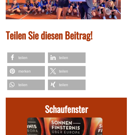
Teilen Sie diesen Beitrag!
teilen
teilen
merken
teilen
teilen
teilen
Schaufenster