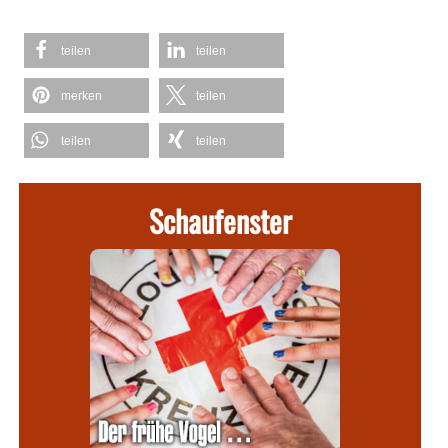
teilen
teilen
merken
teilen
teilen
teilen
Schaufenster