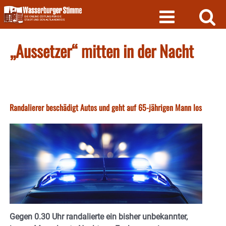
Skip
to
content
„Aussetzer“ mitten in der Nacht
Randalierer beschädigt Autos und geht auf 65-jährigen Mann los
Gegen 0.30 Uhr randalierte ein bisher unbekannter,