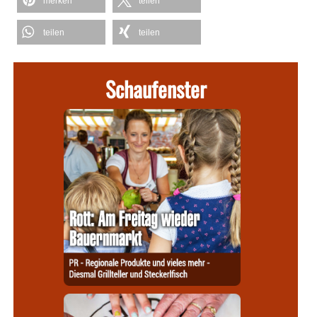
merken
teilen
teilen
teilen
Schaufenster